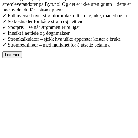
strømleverandører på Bytt.no! Og det er ikke uten grunn – dette er
noe av det du får i strømappen:
✓ Full oversikt over strømforbruket ditt – dag, uke, måned og år
✓ Se kostnader for både strøm og nettleie
✓ Spotpris – se når strømmen er billigst
✓ Innsikt i nettleie og døgnmakser
✓ Strømkalkulator – sjekk hva ulike apparater koster å bruke
✓ Strømregninger – med mulighet for å utsette betaling
Les mer
ved å åpne
Få full oversikt i Ishavskraft-appen