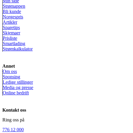
Min side
Strømappen
Bli kunde
Norgespris
Artikler
Sparetips
Skjemaer
Prisliste
Smartlading
Strømkalkulator
Annet
Om oss
Sponsing
Ledige stillinger
Media og presse
Online bedrift
Kontakt oss
Ring oss på
776 12 000