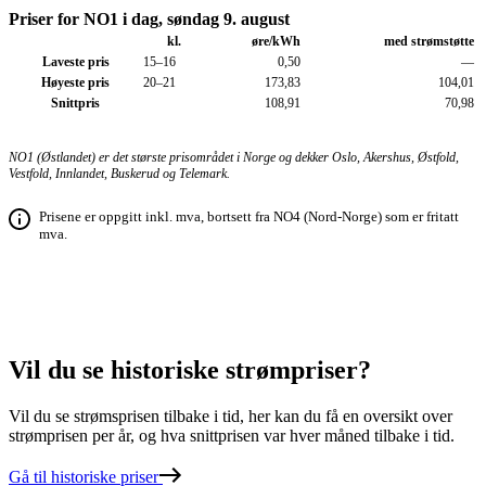
Priser for NO1 i dag, søndag 9. august
kl.
øre/kWh
med strøm­støtte
Laveste pris
15–16
0,50
—
Høyeste pris
20–21
173,83
104,01
Snittpris
108,91
70,98
NO1 (Østlandet) er det største prisområdet i Norge og dekker Oslo, Akershus, Østfold,
Vestfold, Innlandet, Buskerud og Telemark.
Prisene er oppgitt inkl. mva, bortsett fra NO4 (Nord-Norge) som er fritatt
mva.
Vil du se
historiske
strømpriser?
Vil du se strømsprisen tilbake i tid, her kan du få en oversikt over
strømprisen per år, og hva snittprisen var hver måned tilbake i tid.
Gå til historiske priser