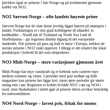
påvirkes også av prisene i Sør-Norge og på kontinentet gjennom
kabler via NO2.
NO2 Sørvest-Norge – ofte landets høyeste priser
Sørvest-Norge har de siste årene jevnlig ligget høyest på strømpris i
landet. Forklaringen er i stor grad koblingene til utlandet: to
kraftkabler – NordLink til Tyskland og North Sea Link til
Storbritannia – gir regionen direkte tilgang til det europeiske
markedet. Når prisene på gass og kull er høye i Europa, trekkes de
norske prisene i NO2 raskt oppover. I tillegg er det relativt lite lokal
produksjon i forhold til det som eksporteres.
NO3 Midt-Norge – store variasjoner gjennom året
Midt-Norge har mye vannkraft og et forbruk som varierer mye
mellom sommer og vinter. I perioder med god nedbør og fulle
magasiner kan prisene her ligge lavt, mens tørre perioder gir større
utslag enn i sør. Regionen er koblet til både NO1 i sør og NO4 i
nord, men flaskehalser i nettet gjør at prisene tidvis avviker betydelig
fra naboområdene.
NO4 Nord-Norge – lavest pris, fritak for moms