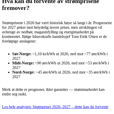
Hva kan du forvente av strømprisene
fremover?
Strømprisene i 2026 har vært historisk høye så langt i år. Prognosene
for 2027 peker mot betydelig lavere priser, men utviklingen vil
avhenge av nedbør, magasinfylling og energimarkedet på
kontinentet. Ifølge Ishavskrafts handelssjef Tom Eirik Olsen er de
foreløpige anslagene:
Sør-Norge:
~1,10 kr/kWh ut 2026, ned mot ~77 øre/kWh i
2027
Midt-Norge:
~90 øre/kWh ut 2026, ned mot ~53 øre/kWh i
2027
Nord-Norge:
~45 øre/kWh ut 2026, ned mot ~35 øre/kWh i
2027
Merk at dette er prognoser, ikke garantier — strømmarkedet kan
endre seg raskt.
Les hele analysen: Strømpriser 2026–2027 – dette kan du forvente