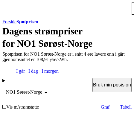
Hopp til hovedinnholdet
Forside
Spotprisen
Dagens
strømpriser
for NO1 Sørøst-Norge
Spotprisen for NO1 Sørøst-Norge er i snitt 4 øre lavere enn i går;
gjennomsnittet er 108,91 øre/kWh.
Velg dag
I går
I dag
I morgen
Bruk min posisjon
NO1 Sørøst-Norge
Vis som
Vis m/strømstøtte
Graf
Tabell