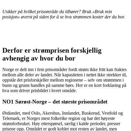
Usikker på hvilket prisområde du tilhører? Bruk «Bruk min
posisjon» øverst på siden for å se hva strømmen koster der du bor.
Derfor er strømprisen forskjellig
avhengig av hvor du bor
Norge er delt inn i fem prisområder fordi strøm ikke fritt kan fraktes
mellom alle deler av landet. Når kapasiteten i nettet ikke strekker til,
oppstår det prisforskjeller mellom regionene – selv om strømmen i
bunn og grunn handles på samme børs. Her er en kort forklaring på
hva som driver prisbildet i hvert område.
NO1 Sørøst-Norge – det største prisområdet
Østlandet, med Oslo, Akershus, Innlandet, Buskerud, Vestfold og
Telemark, er Norges mest folkerike region og har det høyeste
strømforbruket. Høy etterspørsel, særlig i kalde perioder, presser
prisene opp. Området er godt koblet mot resten av landet, men