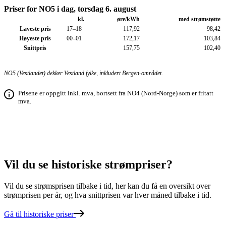
Priser for NO5 i dag, torsdag 6. august
kl.
øre/kWh
med strøm­støtte
Laveste pris
17–18
117,92
98,42
Høyeste pris
00–01
172,17
103,84
Snittpris
157,75
102,40
NO5 (Vestlandet) dekker Vestland fylke, inkludert Bergen-området.
Prisene er oppgitt inkl. mva, bortsett fra NO4 (Nord-Norge) som er fritatt
mva.
Vil du se
historiske
strømpriser?
Vil du se strømsprisen tilbake i tid, her kan du få en oversikt over
strømprisen per år, og hva snittprisen var hver måned tilbake i tid.
Gå til historiske priser