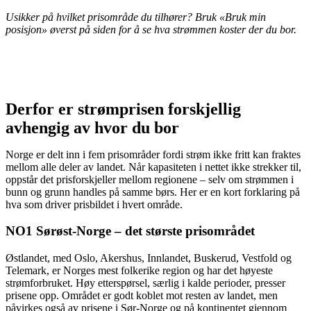
Usikker på hvilket prisområde du tilhører? Bruk «Bruk min
posisjon» øverst på siden for å se hva strømmen koster der du bor.
Derfor er strømprisen forskjellig
avhengig av hvor du bor
Norge er delt inn i fem prisområder fordi strøm ikke fritt kan fraktes
mellom alle deler av landet. Når kapasiteten i nettet ikke strekker til,
oppstår det prisforskjeller mellom regionene – selv om strømmen i
bunn og grunn handles på samme børs. Her er en kort forklaring på
hva som driver prisbildet i hvert område.
NO1 Sørøst-Norge – det største prisområdet
Østlandet, med Oslo, Akershus, Innlandet, Buskerud, Vestfold og
Telemark, er Norges mest folkerike region og har det høyeste
strømforbruket. Høy etterspørsel, særlig i kalde perioder, presser
prisene opp. Området er godt koblet mot resten av landet, men
påvirkes også av prisene i Sør-Norge og på kontinentet gjennom