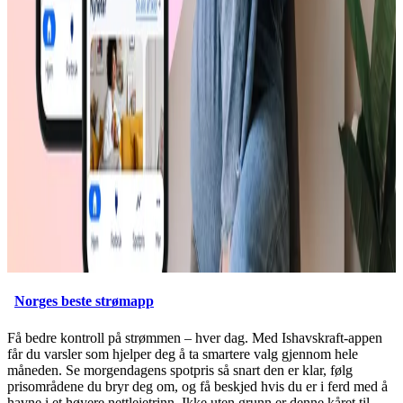
Norges beste strømapp
Få bedre kontroll på strømmen – hver dag. Med Ishavskraft-appen
får du varsler som hjelper deg å ta smartere valg gjennom hele
måneden. Se morgendagens spotpris så snart den er klar, følg
prisområdene du bryr deg om, og få beskjed hvis du er i ferd med å
havne i et høyere nettleietrinn. Ikke uten grunn er denne kåret til