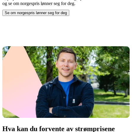
og se om norgespris lønner seg for deg.
Se om norgespris lønner seg for deg
ved å åpne
Spotpris eller Norgespris – hva lønner seg?
Hva kan du forvente av strømprisene