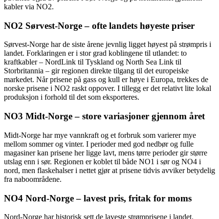
kabler via NO2.
NO2 Sørvest-Norge – ofte landets høyeste priser
Sørvest-Norge har de siste årene jevnlig ligget høyest på strømpris i
landet. Forklaringen er i stor grad koblingene til utlandet: to
kraftkabler – NordLink til Tyskland og North Sea Link til
Storbritannia – gir regionen direkte tilgang til det europeiske
markedet. Når prisene på gass og kull er høye i Europa, trekkes de
norske prisene i NO2 raskt oppover. I tillegg er det relativt lite lokal
produksjon i forhold til det som eksporteres.
NO3 Midt-Norge – store variasjoner gjennom året
Midt-Norge har mye vannkraft og et forbruk som varierer mye
mellom sommer og vinter. I perioder med god nedbør og fulle
magasiner kan prisene her ligge lavt, mens tørre perioder gir større
utslag enn i sør. Regionen er koblet til både NO1 i sør og NO4 i
nord, men flaskehalser i nettet gjør at prisene tidvis avviker betydelig
fra naboområdene.
NO4 Nord-Norge – lavest pris, fritak for moms
Nord-Norge har historisk sett de laveste strømprisene i landet.