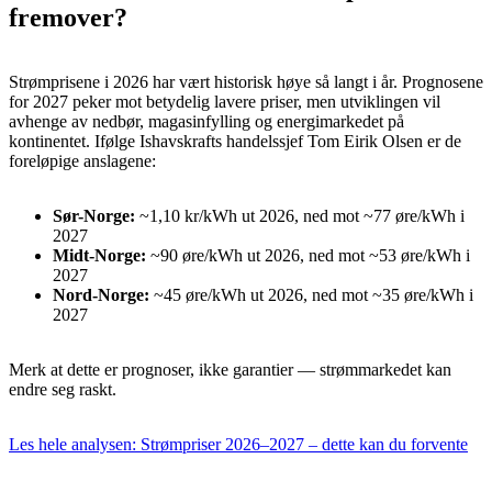
fremover?
Strømprisene i 2026 har vært historisk høye så langt i år. Prognosene
for 2027 peker mot betydelig lavere priser, men utviklingen vil
avhenge av nedbør, magasinfylling og energimarkedet på
kontinentet. Ifølge Ishavskrafts handelssjef Tom Eirik Olsen er de
foreløpige anslagene:
Sør-Norge:
~1,10 kr/kWh ut 2026, ned mot ~77 øre/kWh i
2027
Midt-Norge:
~90 øre/kWh ut 2026, ned mot ~53 øre/kWh i
2027
Nord-Norge:
~45 øre/kWh ut 2026, ned mot ~35 øre/kWh i
2027
Merk at dette er prognoser, ikke garantier — strømmarkedet kan
endre seg raskt.
Les hele analysen: Strømpriser 2026–2027 – dette kan du forvente