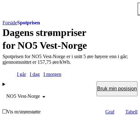
Hopp til hovedinnholdet
Forside
Spotprisen
Dagens
strømpriser
for NO5 Vest-Norge
Spotprisen for NO5 Vest-Norge er i snitt 5 øre høyere enn i går;
gjennomsnittet er 157,75 øre/kWh.
Velg dag
I går
I dag
I morgen
Bruk min posisjon
NO5 Vest-Norge
Vis som
Vis m/strømstøtte
Graf
Tabell