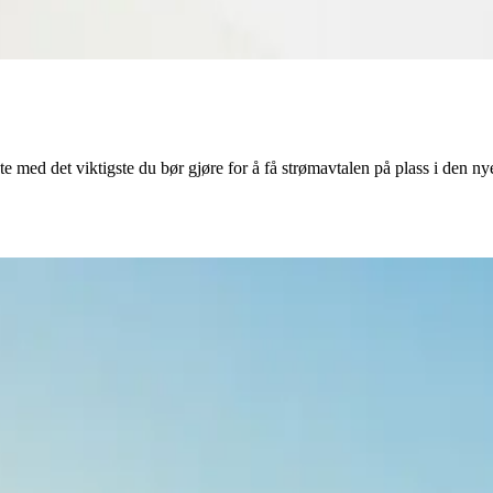
te med det viktigste du bør gjøre for å få strømavtalen på plass i den ny