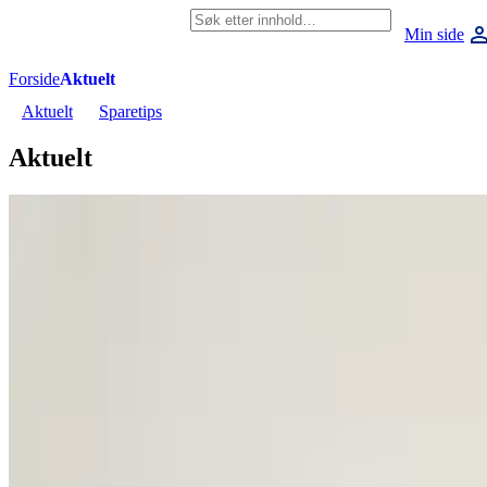
Hopp til hovedinnholdet
Søkeord
Privat
Bedrift
Konsesjonskraft
Min side
Forside
Aktuelt
Aktuelt
Sparetips
Aktuelt