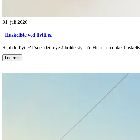
31. juli 2026
Huskeliste ved flytting
Skal du flytte? Da er det mye å holde styr på. Her er en enkel huskelis
Les mer
ved å åpne
Huskeliste ved flytting