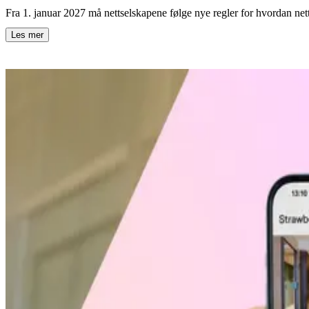
Fra 1. januar 2027 må nettselskapene følge nye regler for hvordan nett
Les mer
ved å åpne
Nettleien endres fra 2027