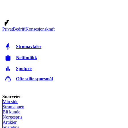
Privat
Bedrift
Konsesjonskraft
Strømavtaler
Nettbutikk
Spotpris
Ofte stilte spørsmål
Snarveier
Min side
Strømappen
Bli kunde
Norgespris
Artikler
Sparetips