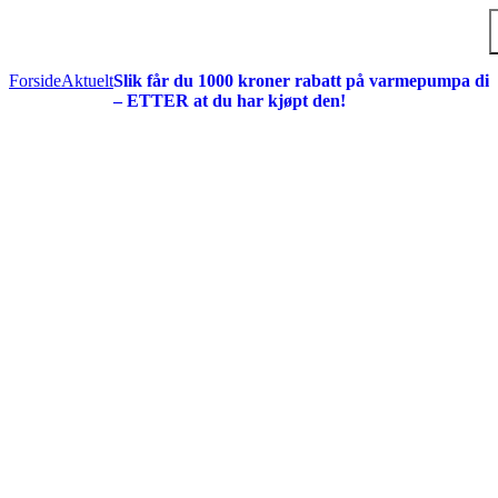
Hopp til hovedinnholdet
Forside
Aktuelt
Slik får du 1000 kroner rabatt på varmepumpa di
– ETTER at du har kjøpt den!