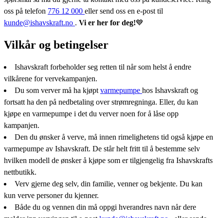
oss på telefon
776 12 000
eller send oss en e-post til
kunde@ishavskraft.no
.
Vi er her for deg!
💙
Vilkår og betingelser
Ishavskraft forbeholder seg retten til når som helst å endre
vilkårene for vervekampanjen.
Du som verver må ha kjøpt
varmepumpe
hos Ishavskraft og
fortsatt ha den på nedbetaling over strømregninga. Eller, du kan
kjøpe en varmepumpe i det du verver noen for å låse opp
kampanjen.
Den du ønsker å verve, må innen rimelighetens tid også kjøpe en
varmepumpe av Ishavskraft. De står helt fritt til å bestemme selv
hvilken modell de ønsker å kjøpe som er tilgjengelig fra Ishavskrafts
nettbutikk.
Verv gjerne deg selv, din familie, venner og bekjente. Du kan
kun verve personer du kjenner.
Både du og vennen din må oppgi hverandres navn når dere