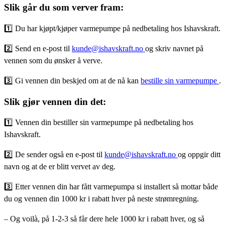
Slik går du som verver fram:
1️⃣ Du har kjøpt/kjøper varmepumpe på nedbetaling hos Ishavskraft.
2️⃣ Send en e-post til
kunde@ishavskraft.no
og skriv navnet på
vennen som du ønsker å verve.
3️⃣ Gi vennen din beskjed om at de nå kan
bestille sin varmepumpe
.
Slik gjør vennen din det:
1️⃣ Vennen din bestiller sin varmepumpe på nedbetaling hos
Ishavskraft.
2️⃣ De sender også en e-post til
kunde@ishavskraft.no
og oppgir ditt
navn og at de er blitt vervet av deg.
3️⃣ Etter vennen din har fått varmepumpa si installert så mottar både
du og vennen din 1000 kr i rabatt hver på neste strømregning.
– Og voilà, på 1-2-3 så får dere hele 1000 kr i rabatt hver, og så