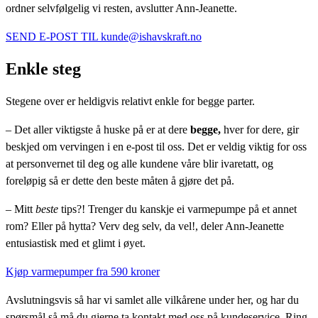
ordner selvfølgelig vi resten, avslutter Ann-Jeanette.
SEND E-POST TIL kunde@ishavskraft.no
Enkle steg
Stegene over er heldigvis relativt enkle for begge parter.
– Det aller viktigste å huske på er at dere
begge,
hver for dere,
gir
beskjed om vervingen i en e-post til oss. Det er veldig viktig for oss
at personvernet til deg og alle kundene våre blir ivaretatt, og
foreløpig så er dette den beste måten å gjøre det på.
– Mitt
beste
tips?! Trenger du kanskje ei varmepumpe på et annet
rom? Eller på hytta? Verv deg selv, da vel!, deler Ann-Jeanette
entusiastisk med et glimt i øyet.
Kjøp varmepumper fra 590 kroner
Avslutningsvis så har vi samlet alle vilkårene under her, og har du
spørsmål så må du gjerne ta kontakt med oss på kundeservice. Ring