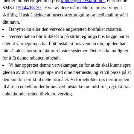
melder inn vervingen til e-post
kunde@ishavskraft.no
, eller sende
SMS til
59 44 68 70
. Hver av dere må melde fra om vervingen
skriftlig. Husk å sjekke at husets strømregning og nedbetaling står i
ditt navn.
Benytter du eller den vervede angreretten bortfaller rabatten.
Ververabatten blir trukket fra på strømregninga hos begge parter
etter at varmepumpa har blitt installert hos vennen din, og den har
fått såkalt status som fakturert i våre systemer. Det er ikke mulighet
for å få denne rabatten utbetalt.
Vi har opprettet denne vervekampanjen for at du skal kunne spre
gleden av din varmepumpe med dine nærmeste, og vi vil passe på at
den kun blir brukt til dette formålet. Vi forbeholder oss derfor retten
til å frata enkeltkunder bonus ved mistanke om misbruk, og til å frata
enkeltkunder retten til videre verving.