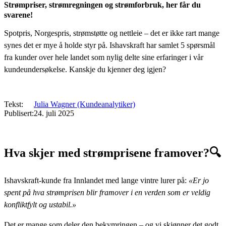
Strømpriser, strømregningen og strømforbruk, her får du
svarene!
Spotpris, Norgespris, strømstøtte og nettleie – det er ikke rart mange
synes det er mye å holde styr på. Ishavskraft har samlet 5 spørsmål
fra kunder over hele landet som nylig delte sine erfaringer i vår
kundeundersøkelse. Kanskje du kjenner deg igjen?
Tekst
Julia Wagner (Kundeanalytiker)
Publisert
24. juli 2025
Hva skjer med strømprisene framover?🔍
Ishavskraft-kunde fra Innlandet med lange vintre lurer på:
«Er jo
spent på hva strømprisen blir framover i en verden som er veldig
konfliktfylt og ustabil.»
Det er mange som deler den bekymringen – og vi skjønner det godt.