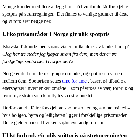
Mange kunder med flere anlegg lurer på hvorfor de får forskjellig
spotpris på strømregningen. Det finnes to vanlige grunner til dette,
og vi forklarer begge her:
Ulike prisområder i Norge gir ulik spotpris
Ishavskraft-kunde med strømavtaler i ulike deler av landet lurer på:
«Jeg har tre steder jeg kjøper strøm fra dere, men det er tre
forskjellige spotpriser. Hvorfor det?»
Norge er delt inn i fem strømprisområder, og spotprisen varierer
mellom dem. Spotprisen settes
time for time
, basert på tilbud og
etterspørsel i hvert enkelt område – som påvirkes av vær, forbruk og
hvor mye strøm som kan flyttes via strømnettet.
Derfor kan du få tre forskjellige spotpriser i én og samme måned –
hvis boligen, hytta og leiligheten ligger i forskjellige prisområder.
Dette gjelder uansett hvilken strømleverandør du har.
Ulikt forbruk gir ulik snittpris på strømregningen –