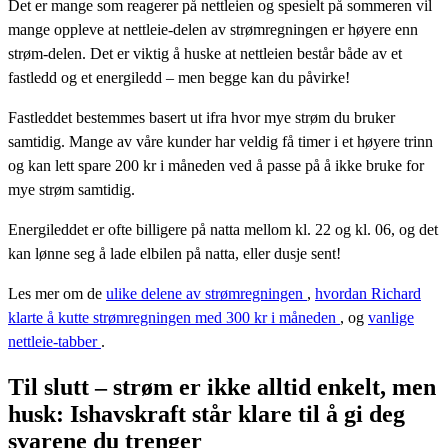
Det er mange som reagerer på nettleien og spesielt på sommeren vil
mange oppleve at nettleie-delen av strømregningen er høyere enn
strøm-delen. Det er viktig å huske at nettleien består både av et
fastledd og et energiledd – men begge kan du påvirke!
Fastleddet bestemmes basert ut ifra hvor mye strøm du bruker
samtidig. Mange av våre kunder har veldig få timer i et høyere trinn
og kan lett spare 200 kr i måneden ved å passe på å ikke bruke for
mye strøm samtidig.
Energileddet er ofte billigere på natta mellom kl. 22 og kl. 06, og det
kan lønne seg å lade elbilen på natta, eller dusje sent!
Les mer om de
ulike delene av strømregningen
,
hvordan Richard
klarte å kutte strømregningen med 300 kr i måneden
, og
vanlige
nettleie-tabber
.
Til slutt – strøm er ikke alltid enkelt, men
husk: Ishavskraft står klare til å gi deg
svarene du trenger