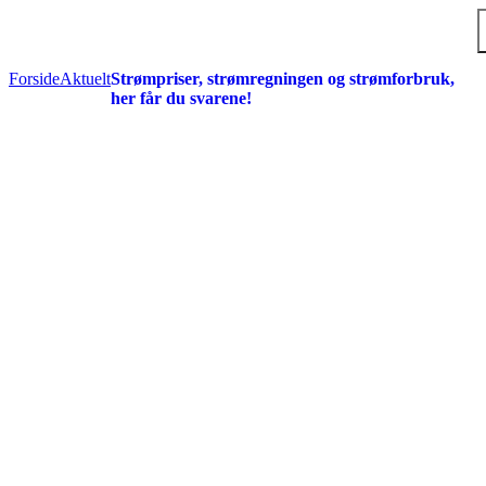
Hopp til hovedinnholdet
Forside
Aktuelt
Strømpriser, strømregningen og strømforbruk,
her får du svarene!