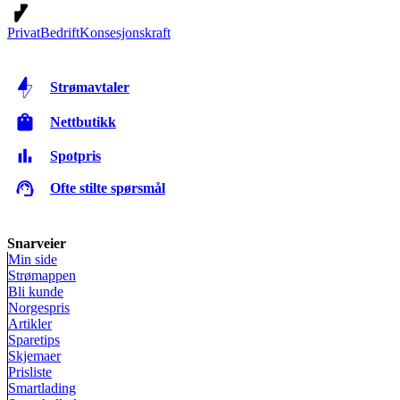
Privat
Bedrift
Konsesjonskraft
Strømavtaler
Nettbutikk
Spotpris
Ofte stilte spørsmål
Snarveier
Min side
Strømappen
Bli kunde
Norgespris
Artikler
Sparetips
Skjemaer
Prisliste
Smartlading