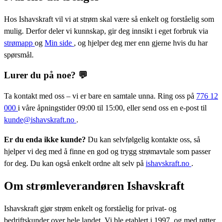
Hos Ishavskraft vil vi at strøm skal være så enkelt og forståelig som
mulig. Derfor deler vi kunnskap, gir deg innsikt i eget forbruk via
strømapp
og
Min side
, og hjelper deg mer enn gjerne hvis du har
spørsmål.
Lurer du på noe? 💬
Ta kontakt med oss – vi er bare en samtale unna. Ring oss på
776 12
000
i våre åpningstider 09:00 til 15:00, eller send oss en e-post til
kunde@ishavskraft.no
.
Er du enda ikke kunde?
Du kan selvfølgelig kontakte oss, så
hjelper vi deg med å finne en god og trygg strømavtale som passer
for deg. Du kan også enkelt ordne alt selv på
ishavskraft.no
.
Om strømleverandøren Ishavskraft
Ishavskraft gjør strøm enkelt og forståelig for privat- og
bedriftskunder over hele landet. Vi ble etablert i 1997, og med røtter