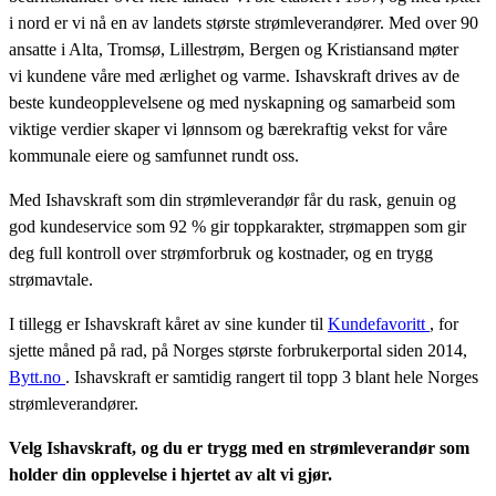
i nord er vi nå en av landets største strømleverandører. Med over 90
ansatte i Alta, Tromsø, Lillestrøm, Bergen og Kristiansand møter
vi kundene våre med ærlighet og varme. Ishavskraft drives av de
beste kundeopplevelsene og med nyskapning og samarbeid som
viktige verdier skaper vi lønnsom og bærekraftig vekst for våre
kommunale eiere og samfunnet rundt oss.
Med Ishavskraft som din strømleverandør får du rask, genuin og
god kundeservice som 92 % gir toppkarakter, strømappen som gir
deg full kontroll over strømforbruk og kostnader, og en trygg
strømavtale.
I tillegg er Ishavskraft kåret av sine kunder til
Kundefavoritt
, for
sjette måned på rad, på Norges største forbrukerportal siden 2014,
Bytt.no
. Ishavskraft er samtidig rangert til topp 3 blant hele Norges
strømleverandører.
Velg Ishavskraft, og du er trygg med en strømleverandør som
holder din opplevelse i hjertet av alt vi gjør.