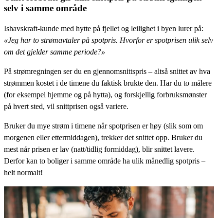
selv i samme område
Ishavskraft-kunde med hytte på fjellet og leilighet i byen lurer på:
«Jeg har to strømavtaler på spotpris. Hvorfor er spotprisen ulik selv
om det gjelder samme periode?»
På strømregningen ser du en gjennomsnittspris – altså snittet av hva
strømmen kostet i de timene du faktisk brukte den. Har du to målere
(for eksempel hjemme og på hytta), og forskjellig forbruksmønster
på hvert sted, vil snittprisen også variere.
Bruker du mye strøm i timene når spotprisen er høy (slik som om
morgenen eller ettermiddagen), trekker det snittet opp. Bruker du
mest når prisen er lav (natt/tidlig formiddag), blir snittet lavere.
Derfor kan to boliger i samme område ha ulik månedlig spotpris –
helt normalt!