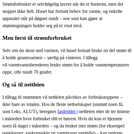
Strømforbruket er selvfølgelig lavere når du er bortreist, men det
stopper ikke helt. Huset har fortsatt behov for varme, og enkelte
apparater står på døgnet rundt – noe som kan gjøre at
strømregningen holder seg på et visst nivå.
Men først til strømforbruket
Selv om du skrur ned varmen, vil huset fortsatt bruke en del strøm til
å holde grunnvarmen – særlig på vinteren. I tillegg
vil varmtvannsberederen bruke strøm for å holde vanntemperaturen
oppe, ofte rundt 70 grader.
Og så til nettleien
I tillegg til strømmen vil nettleien påvirkes av forbrukstoppene –
ikke bare av totalen. Hos de fleste nettselskaper (unntatt noen få,
som f.eks. ALUT), beregnes
fastleddet
i nettleien etter de tre timene
i måneden hvor forbruket ditt er høyest. Hvis du kun er hjemme
noen få dager i måneden – og da bruker mer strøm (for eksempel
panelovner, vaskemaskin og varmtvann samtidig) – kan nettopp