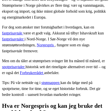
Strømprisene i Norge påvirkes av flere ting: vær og vannmagasin,
eksport og import, og ikke minst globale forhold som krig, politikk
og energimarkedet i Europa.
For deg som ønsker mer forutsigbarhet i hverdagen, kan en
fastprisavtale
være et godt valg. Akkurat nå tilbyr Ishavskraft kun
fastprisavtaler
i Nord-Norge. I Sør-Norge vil den nye
strømstøtteordningen,
Norgespris
, fungere som en slags
fastprisavtale fremover.
Men om du tåler at strømprisen svinger litt fra måned til måned, er
spotprisavtaler
historisk sett det rimeligste alternativet over tid – og
er også det
Forbrukerrådet
anbefaler.
Tips: På vår nettside og i
strømappen
kan du følge med på
spotprisene, time for time, og se eget historiske forbruk. Det gir
bedre kontroll – uansett hvordan markedet svinger.
Hva er Norgespris og kan jeg bruke det