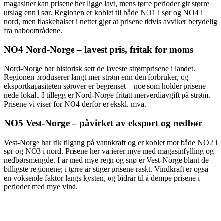
magasiner kan prisene her ligge lavt, mens tørre perioder gir større
utslag enn i sør. Regionen er koblet til både NO1 i sør og NO4 i
nord, men flaskehalser i nettet gjør at prisene tidvis avviker betydelig
fra naboområdene.
NO4 Nord-Norge – lavest pris, fritak for moms
Nord-Norge har historisk sett de laveste strømprisene i landet.
Regionen produserer langt mer strøm enn den forbruker, og
eksportkapasiteten sørover er begrenset – noe som holder prisene
nede lokalt. I tillegg er Nord-Norge fritatt merverdiavgift på strøm.
Prisene vi viser for NO4 derfor er ekskl. mva.
NO5 Vest-Norge – påvirket av eksport og nedbør
Vest-Norge har rik tilgang på vannkraft og er koblet mot både NO2 i
sør og NO3 i nord. Prisene her varierer mye med magasinfylling og
nedbørsmengde. I år med mye regn og snø er Vest-Norge blant de
billigste regionene; i tørre år stiger prisene raskt. Vindkraft er også
en voksende faktor langs kysten, og bidrar til å dempe prisene i
perioder med mye vind.