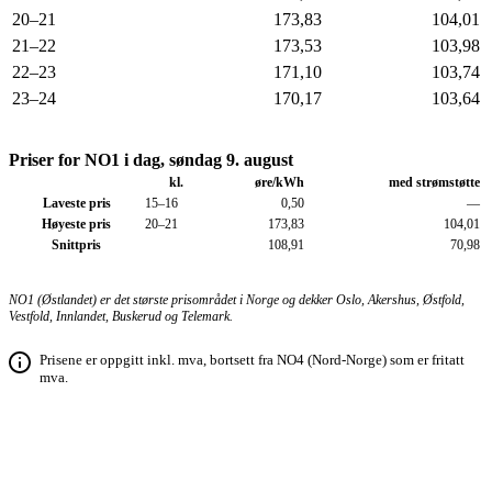
20–21
173,83
104,01
21–22
173,53
103,98
22–23
171,10
103,74
23–24
170,17
103,64
Priser for NO1 i dag, søndag 9. august
kl.
øre/kWh
med strøm­støtte
Laveste pris
15–16
0,50
—
Høyeste pris
20–21
173,83
104,01
Snittpris
108,91
70,98
NO1 (Østlandet) er det største prisområdet i Norge og dekker Oslo, Akershus, Østfold,
Vestfold, Innlandet, Buskerud og Telemark.
Prisene er oppgitt inkl. mva, bortsett fra NO4 (Nord-Norge) som er fritatt
mva.