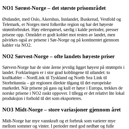
NO1 Sørøst-Norge – det største prisområdet
Østlandet, med Oslo, Akershus, Innlandet, Buskerud, Vestfold og
Telemark, er Norges mest folkerike region og har det høyeste
strømforbruket. Høy etterspørsel, særlig i kalde perioder, presser
prisene opp. Området er godt koblet mot resten av landet, men
påvirkes også av prisene i Sør-Norge og på kontinentet gjennom
kabler via NO2.
NO2 Sørvest-Norge – ofte landets høyeste priser
Sørvest-Norge har de siste årene jevnlig ligget høyest på strømpris i
landet. Forklaringen er i stor grad koblingene til utlandet: to
kraftkabler – NordLink til Tyskland og North Sea Link til
Storbritannia – gir regionen direkte tilgang til det europeiske
markedet. Når prisene på gass og kull er høye i Europa, trekkes de
norske prisene i NO2 raskt oppover. I tillegg er det relativt lite lokal
produksjon i forhold til det som eksporteres.
NO3 Midt-Norge – store variasjoner gjennom året
Midt-Norge har mye vannkraft og et forbruk som varierer mye
mellom sommer og vinter. I perioder med god nedbør og fulle