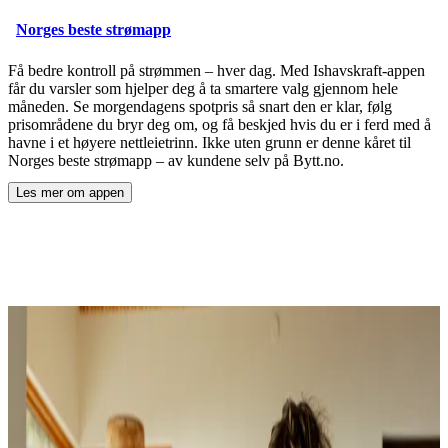
Norges beste strømapp
Få bedre kontroll på strømmen – hver dag. Med Ishavskraft-appen
får du varsler som hjelper deg å ta smartere valg gjennom hele
måneden. Se morgendagens spotpris så snart den er klar, følg
prisområdene du bryr deg om, og få beskjed hvis du er i ferd med å
havne i et høyere nettleietrinn. Ikke uten grunn er denne kåret til
Norges beste strømapp – av kundene selv på Bytt.no.
Les mer om appen
ved å åpne
Norges beste strømapp