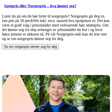
Spotpris eller Norgespris – hva lønner seg?
Lurer du på om du bør bytte til norgespris? Norgespris gir deg en
fast pris på 50 øre/kWh inkl. mva. uansett hva spotprisen er. Det kan
være et godt valg i prisområder med vedvarende høy strømpris. Om
det lønner seg for deg avhenger av prisområdet du bor i og hvor
høye prisene er akkurat nå. På vår Norgespris-side kan du lese mer
og se om norgespris lønner seg for deg.
Se om norgespris lønner seg for deg
ved å åpne
Spotpris eller Norgespris – hva lønner seg?