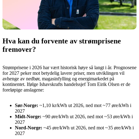
Hva kan du forvente av strømprisene
fremover?
Strømprisene i 2026 har vært historisk høye så langt i år. Prognosene
for 2027 peker mot betydelig lavere priser, men utviklingen vil
avhenge av nedbør, magasinfylling og energimarkedet på
kontinentet. Ifølge Ishavskrafts handelssjef Tom Eirik Olsen er de
foreløpige anslagene:
Sør-Norge:
~1,10 kr/kWh ut 2026, ned mot ~77 øre/kWh i
2027
Midt-Norge:
~90 øre/kWh ut 2026, ned mot ~53 øre/kWh i
2027
Nord-Norge:
~45 øre/kWh ut 2026, ned mot ~35 øre/kWh i
2027