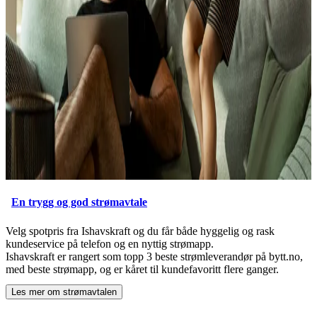
En trygg og god strømavtale
Velg spotpris fra Ishavskraft og du får både hyggelig og rask
kundeservice på telefon og en nyttig strømapp.
Ishavskraft er rangert som topp 3 beste strømleverandør på bytt.no,
med beste strømapp, og er kåret til kundefavoritt flere ganger.
Les mer om strømavtalen
ved å åpne
En trygg og god strømavtale