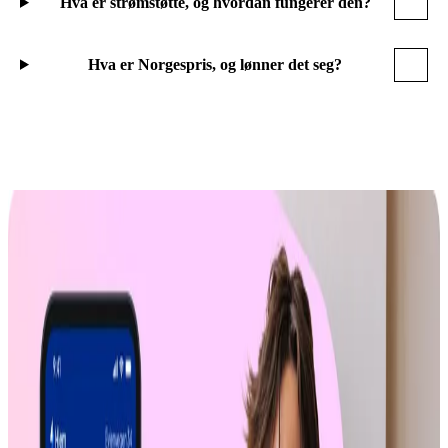
Hva er strømstøtte, og hvordan fungerer den?
Hva er Norgespris, og lønner det seg?