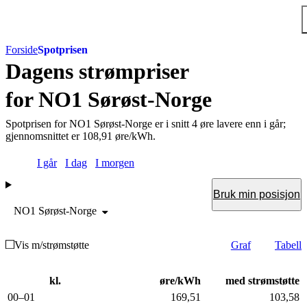
Hopp til hovedinnholdet
Forside
Spotprisen
Dagens
strømpriser
for NO1 Sørøst-Norge
Spotprisen for NO1 Sørøst-Norge er i snitt 4 øre lavere enn i går;
gjennomsnittet er 108,91 øre/kWh.
Velg dag
I går
I dag
I morgen
Bruk min posisjon
NO1 Sørøst-Norge
Vis som
Vis m/strømstøtte
Graf
Tabell
kl.
øre/kWh
med strøm­støtte
00–01
169,51
103,58