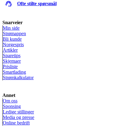
Ofte stilte spørsmål
Snarveier
Min side
Strømappen
Bli kunde
Norgespris
Artikler
Sparetips
Skjemaer
Prisliste
Smartlading
Strømkalkulator
Annet
Om oss
Sponsing
Ledige stillinger
Media og presse
Online bedrift